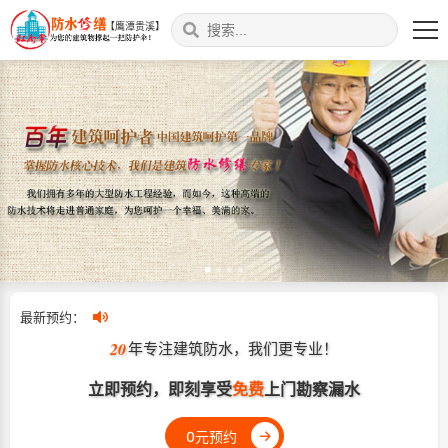
【鹰潭贵溪】
最新预约：
20
年专注建筑防水，我们更专业！
立即预约，即刻享受
免费
上门勘察漏水
→
0元预约