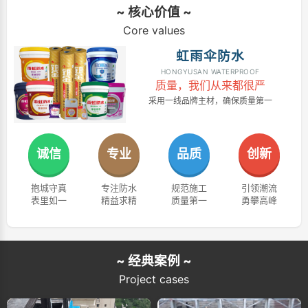
~ 核心价值 ~
Core values
虹雨伞防水
HONGYUSAN WATERPROOF
质量，我们从来都很严
采用一线品牌主材，确保质量第一
诚信
专业
品质
创新
抱城守真
专注防水
规范施工
引领潮流
表里如一
精益求精
质量第一
勇攀高峰
~ 经典案例 ~
Project cases