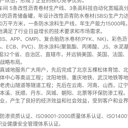
产队伍，形成了企业的核心竞争优势。
车间 5条改性沥青卷材生产线、3条高科技自动化宽幅高
米的沥青储备罐，年设计改性沥青防水卷材(SBS)生产力
000万平方米，一条防水涂料生产线，年生产能力15000吨
地满足了行业日益增长的技术要求和市场需求。
S、APP、OMP)、复合胎防水卷材(PYK、NK)、彩色沥
VA、ECB、PVC)、防水涂料(聚氨酯、丙烯酸、JS、水泥
中国32个省、自治区、直辖市，并远销美国、英国、法国
战略布局。
真诚地服务广大用户，先后完成了北京五棵松体育馆、
体中心等奥运工程；沈阳地铁、重庆地铁、武汉地铁等
老虎山隧道等隧道工程；先后在云南、河南、山西，辽
本溪、抚顺、丹东、凤城、朝阳、北票等环保防渗工程
业，产生了良好的经济效益和社会效益，受到客户和业
质认证、ISO9001-2000质量体系认证、ISO1400
001职业健康安全管理体系认证。