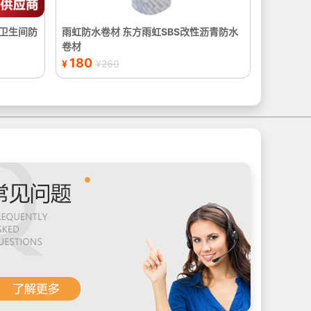
房卫生间防
雨虹防水卷材 东方雨虹SBS改性沥青防水
卷材
180
¥
¥260