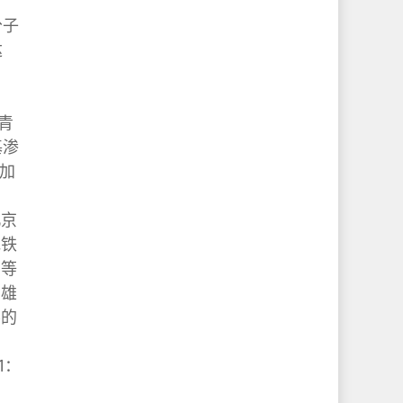
分子
达
，
青
基渗
、加
北京
地铁
宁等
。雄
界的
1：