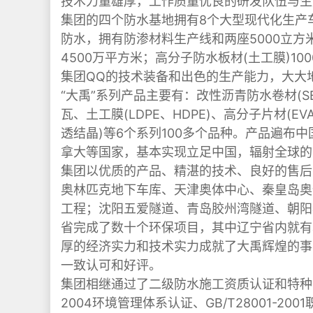
技术力量雄厚，工作质量优良的研发队伍与生
集团的四个防水基地拥有8个大型现代化生产
防水，拥有防渗材料生产线和两座5000立方
4500万平方米；高分子防水板材(土工膜)1
集团QQ的技术装备和出色的生产能力，大大
“大禹”系列产品主要有：改性沥青防水卷材(SB
瓦、土工膜(LDPE、HDPE)、高分子片材(E
透结晶)等6个系列100多个品种。产品遍布
拿大等国家，基本实现立足中国，辐射全球的
集团以优质的产品、精湛的技术、良好的售后
奥林匹克地下车库、天津奥体中心、秦皇岛奥
工程；沈阳五爱隧道、青岛胶州湾隧道、朝阳
省完成了数十个环保项目，其中辽宁省内就有
厚的经济实力和技术实力成就了大禹辉煌的事
一致认可和好评。
集团相继通过了二级防水施工资质认证和特种防渗资
2004环境管理体系认证、GB/T28001-2