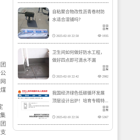
自粘聚合物改性沥青卷材防
水适合湿铺吗?
2025-02-10 22:50
1935
卫生间如何做好防水工程，
做好四点即可滴水不漏
集团
分公
2025-02-10 22:42
2982
销网
龙煤
我国经济绿色低碳循环发展
顶层设计出炉！培育专精特
定
新、支持绿色产业企业发
。集
展、指导制定行业相关绿色
2025-02-10 22:56
5367
集团
标准
一支